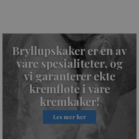
_ga_MPSGJSVYG9
Bryllupskaker er en av
våre spesialiteter, og
vi garanterer ekte
kremfløte i våre
kremkaker!
Les mer her