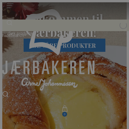
Velkommen til
Jærbakeren!
hideSearch=
SE VÅRE PRODUKTER
0