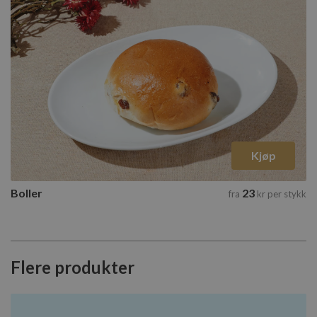
cookie-bann
fungerer som
skal.
Boller
Lagringserklæring
2 tilgjengelige varianter
Navn
google_auto_fc_cmp_setting
Velg varianter
ph_phc_GtkXBKn0eI1mW0WoZMvZLUmgFVhNE20eKkBu9U5Bdic_po
ph_phc_GtkXBKn0eI1mW0WoZMvZLUmgFVhNE20eKkBu9U5Bdic_pri
Kjøp
test
ph_phc_GtkXBKn0eI1mW0WoZMvZLUmgFVhNE20eKkBu9U5Bdic_po
Boller
23
fra
kr
per stykk
cie-session-api-key
cie-cart-key
Flere produkter
Navn
Forsørger
/
Domene
Utløpsdato
elfsight_viewed_recently
Elfsight
14
Navn
core.service.elfsight.com
sekunder