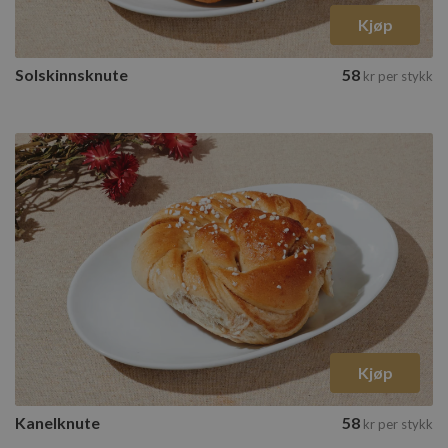
Kjøp
Solskinnsknute
58
kr
per stykk
Kjøp
Kanelknute
58
kr
per stykk