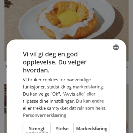
Kjøp
Vi vil gi deg en god
opplevelse. Du velger
NORWEGIAN
Thebrød
51
kr
per stykk
hvordan.
ENGLISH
Vi bruker cookies for nødvendige
funksjoner, statistikk og markedsføring.
Du kan velge "Ok", "Avvis alle" eller
tilpasse dine innstillinger. Du kan endre
eller trekke samtykket ditt når som helst.
Personvernerklæring
Strengt
Ytelse
Markedsføring