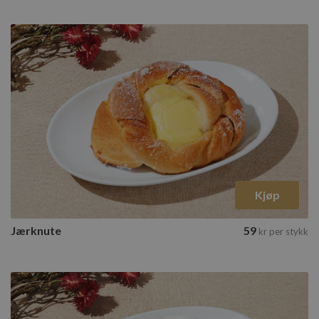
Kjøp
Jærknute
59
kr
per stykk