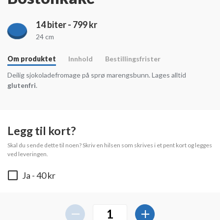
14 biter - 799 kr
24 cm
Om produktet
Innhold
Bestillingsfrister
Deilig sjokoladefromage på sprø marengsbunn. Lages alltid
glutenfri
.
Legg til kort?
Skal du sende dette til noen? Skriv en hilsen som skrives i et pent kort og legges
ved leveringen.
Ja
- 40 kr